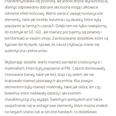
charakteryzowała się prostotą, ale jednocześnie wyrazistością,
dlatego odpowiednio dobrane akcesoria mogą całkowicie
odmienić efekt końcowy. Warto zwrócić uwagę na klasyczne
elementy, takie jak torebki, biżuteria czy okulary, które były
popularne w tamtych czasach. Dzięki nim nie tylko nawiążemy
do estetyki lat 50. i 60., ale również poczujemy się pewniej i
komfortowo w swoim stroju. Zastosowanie dodatków, które są
typowe dla tej epoki, sprawi, że nasza stylizacja stanie się
autentyczna i pełna uroku.
Wybierając dodatki, warto również pamiętać o kolorystyce i
materiałach, które były popularne w PRL. Często dominowały
stonowane barwy, takie jak beż, brąz czy zieleń, ale nie
brakowało również jaskrawych akcentów. Kluczowym
elementem były również materiały, takie jak skóra, len czy
bawełna, które nadawały odzieży i akcesoriom
charakterystyczny wygląd. Świetnym pomysłem jest także
zaopatrzenie się w vintage’owe elementy, które można znaleźć
na targach staroci lub w second-handach, co dodatkowo