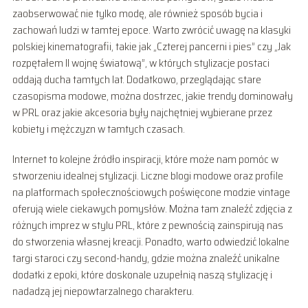
zaobserwować nie tylko modę, ale również sposób bycia i
zachowań ludzi w tamtej epoce. Warto zwrócić uwagę na klasyki
polskiej kinematografii, takie jak „Czterej pancerni i pies” czy „Jak
rozpętałem II wojnę światową”, w których stylizacje postaci
oddają ducha tamtych lat. Dodatkowo, przeglądając stare
czasopisma modowe, można dostrzec, jakie trendy dominowały
w PRL oraz jakie akcesoria były najchętniej wybierane przez
kobiety i mężczyzn w tamtych czasach.
Internet to kolejne źródło inspiracji, które może nam pomóc w
stworzeniu idealnej stylizacji. Liczne blogi modowe oraz profile
na platformach społecznościowych poświęcone modzie vintage
oferują wiele ciekawych pomysłów. Można tam znaleźć zdjęcia z
różnych imprez w stylu PRL, które z pewnością zainspirują nas
do stworzenia własnej kreacji. Ponadto, warto odwiedzić lokalne
targi staroci czy second-handy, gdzie można znaleźć unikalne
dodatki z epoki, które doskonale uzupełnią naszą stylizację i
nadadzą jej niepowtarzalnego charakteru.