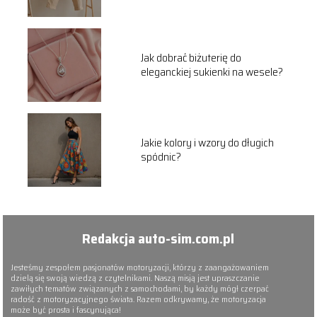
Jak dobrać biżuterię do
eleganckiej sukienki na wesele?
Jakie kolory i wzory do długich
spódnic?
Redakcja auto-sim.com.pl
Jesteśmy zespołem pasjonatów motoryzacji, którzy z zaangażowaniem
dzielą się swoją wiedzą z czytelnikami. Naszą misją jest upraszczanie
zawiłych tematów związanych z samochodami, by każdy mógł czerpać
radość z motoryzacyjnego świata. Razem odkrywamy, że motoryzacja
może być prosta i fascynująca!