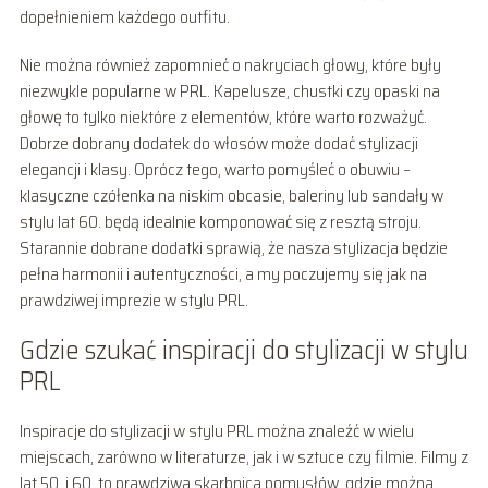
dopełnieniem każdego outfitu.
Nie można również zapomnieć o nakryciach głowy, które były
niezwykle popularne w PRL. Kapelusze, chustki czy opaski na
głowę to tylko niektóre z elementów, które warto rozważyć.
Dobrze dobrany dodatek do włosów może dodać stylizacji
elegancji i klasy. Oprócz tego, warto pomyśleć o obuwiu –
klasyczne czółenka na niskim obcasie, baleriny lub sandały w
stylu lat 60. będą idealnie komponować się z resztą stroju.
Starannie dobrane dodatki sprawią, że nasza stylizacja będzie
pełna harmonii i autentyczności, a my poczujemy się jak na
prawdziwej imprezie w stylu PRL.
Gdzie szukać inspiracji do stylizacji w stylu
PRL
Inspiracje do stylizacji w stylu PRL można znaleźć w wielu
miejscach, zarówno w literaturze, jak i w sztuce czy filmie. Filmy z
lat 50. i 60. to prawdziwa skarbnica pomysłów, gdzie można