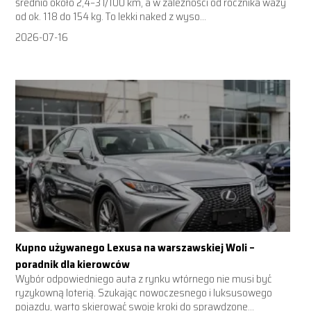
średnio około 2,4–3 l/100 km, a w zależności od rocznika waży
od ok. 118 do 154 kg. To lekki naked z wyso...
2026-07-16
Kupno używanego Lexusa na warszawskiej Woli –
poradnik dla kierowców
Wybór odpowiedniego auta z rynku wtórnego nie musi być
ryzykowną loterią. Szukając nowoczesnego i luksusowego
pojazdu, warto skierować swoje kroki do sprawdzone...