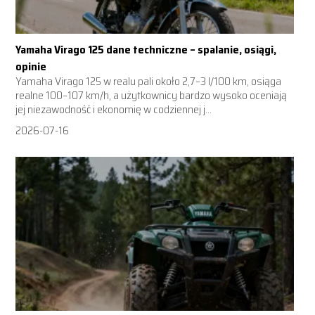
Yamaha Virago 125 dane techniczne – spalanie, osiągi,
opinie
Yamaha Virago 125 w realu pali około 2,7–3 l/100 km, osiąga
realne 100–107 km/h, a użytkownicy bardzo wysoko oceniają
jej niezawodność i ekonomię w codziennej j...
2026-07-16