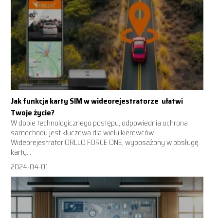
Jak funkcja karty SIM w wideorejestratorze ułatwi
Twoje życie?
W dobie technologicznego postępu, odpowiednia ochrona
samochodu jest kluczowa dla wielu kierowców.
Wideorejestrator ORLLO FORCE ONE, wyposażony w obsługę
karty...
2024-04-01