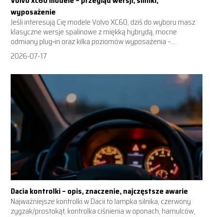
Volvo xc60 modele – przegląd wersji, silniki,
wyposażenie
Jeśli interesują Cię modele Volvo XC60, dziś do wyboru masz
klasyczne wersje spalinowe z miękką hybrydą, mocne
odmiany plug‑in oraz kilka poziomów wyposażenia –...
2026-07-17
Dacia kontrolki – opis, znaczenie, najczęstsze awarie
Najważniejsze kontrolki w Dacii to lampka silnika, czerwony
zygzak/prostokąt, kontrolka ciśnienia w oponach, hamulców,