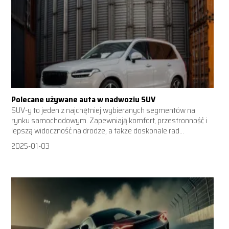
Polecane używane auta w nadwoziu SUV
SUV-y to jeden z najchętniej wybieranych segmentów na
rynku samochodowym. Zapewniają komfort, przestronność i
lepszą widoczność na drodze, a także doskonale rad...
2025-01-03